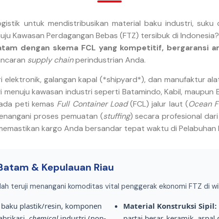
stik untuk mendistribusikan material baku industri, suku
enuju Kawasan Perdagangan Bebas (FTZ) tersibuk di Indonesia
tam dengan skema FCL yang kompetitif, bergaransi am
lancaran
supply chain
perindustrian Anda.
elektronik, galangan kapal (*shipyard*), dan manufaktur ala
ggi menuju kawasan industri seperti Batamindo, Kabil, maupun 
mada peti kemas
Full Container Load
(FCL) jalur laut (
Ocean F
menangani proses pemuatan (
stuffing
) secara profesional dar
 memastikan kargo Anda bersandar tepat waktu di Pelabuhan
 Batam & Kepulauan Riau
lah teruji menangani komoditas vital penggerak ekonomi FTZ di w
baku plastik/resin, komponen
Material Konstruksi Sipil:
abrikasi,
chemical
industri (non-
partai besar, keramik, aspal