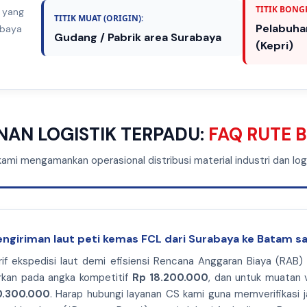
TITIK BONGK
f yang
TITIK MUAT (ORIGIN):
Pelabuha
abaya
Gudang / Pabrik area Surabaya
(Kepri)
NAN LOGISTIK TERPADU:
FAQ RUTE 
kami mengamankan operasional distribusi material industri dan log
pengiriman laut peti kemas FCL dari Surabaya ke Batam sa
if ekspedisi laut demi efisiensi Rencana Anggaran Biaya (RAB)
rkan pada angka kompetitif
Rp 18.200.000
, dan untuk muatan 
0.300.000
. Harap hubungi layanan CS kami guna memverifikasi 