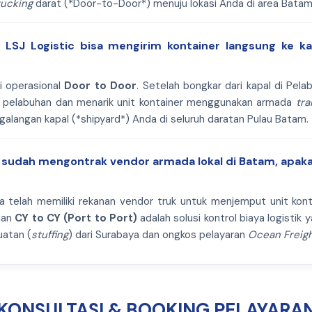
rucking
darat (*Door-to-Door*) menuju lokasi Anda di area Batam
LSJ Logistic bisa mengirim kontainer langsung ke ka
i operasional
Door to Door
. Setelah bongkar dari kapal di Pel
 pelabuhan dan menarik unit kontainer menggunakan armada
tra
u galangan kapal (*shipyard*) Anda di seluruh daratan Pulau Batam.
 sudah mengontrak vendor armada lokal di Batam, apaka
da telah memiliki rekanan vendor truk untuk menjemput unit kont
man
CY to CY (Port to Port)
adalah solusi kontrol biaya logistik 
atan (
stuffing
) dari Surabaya dan ongkos pelayaran
Ocean Freig
KONSULTASI & BOOKING PELAYARA