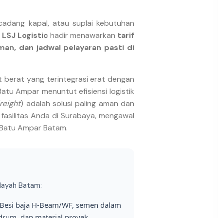
 cadang kapal, atau suplai kebutuhan
?
LSJ Logistic
hadir menawarkan
tarif
an, dan jadwal pelayaran pasti di
t berat yang terintegrasi erat dengan
Batu Ampar menuntut efisiensi logistik
reight
) adalah solusi paling aman dan
i fasilitas Anda di Surabaya, mengawal
 Batu Ampar Batam.
ilayah Batam:
Besi baja H-Beam/WF, semen dalam
 drum, dan material proyek