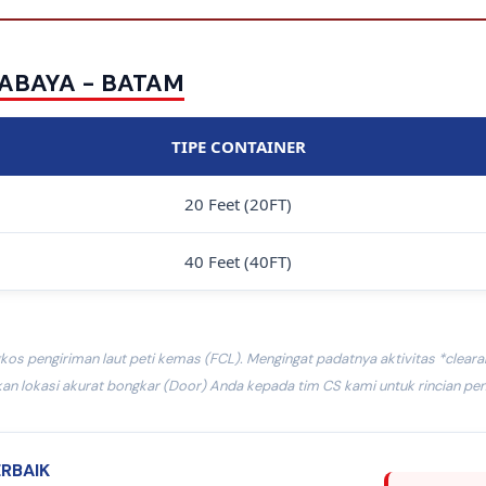
ABAYA - BATAM
TIPE CONTAINER
20 Feet (20FT)
40 Feet (40FT)
kos pengiriman laut peti kemas (FCL). Mengingat padatnya aktivitas *cleara
an lokasi akurat bongkar (Door) Anda kepada tim CS kami untuk rincian pena
ERBAIK