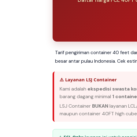
Daftar harga FCL 40FT d
Tarif pengiriman container 40 feet da
besar antar pulau Indonesia. Cek esti
⚠️ Layanan LSJ Container
Kami adalah
ekspedisi swasta ko
barang dagang minimal
1 contain
LSJ Container
BUKAN
layanan LCL/
maupun container 40FT high cube