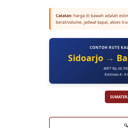
Catatan:
harga di bawah adalah estima
berat/volume, jadwal kapal, akses tr
CONTOH RUTE KA
Sidoarjo → B
40FT Rp 26.70
Estimasi 4 - 6
SUMATER