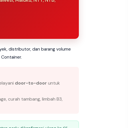
awesi, Maluku, NTT, NTB,
yek, distributor, dan barang volume
 Container.
elayani
door-to-door
untuk
age, curah tambang, limbah B3,