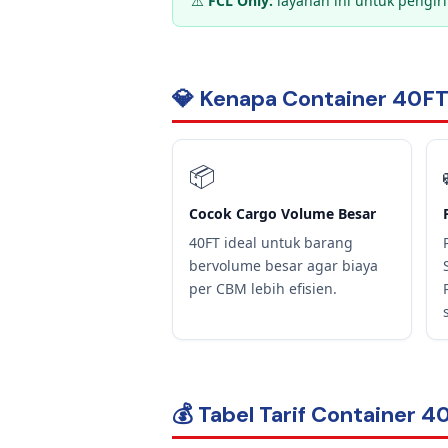
⚠️
FCL Only:
layanan ini untuk pengiri
💎 Kenapa Container 40FT 
📦
Cocok Cargo Volume Besar
40FT ideal untuk barang
bervolume besar agar biaya
per CBM lebih efisien.
💰 Tabel Tarif Container 4