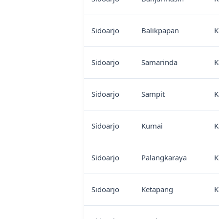
Sidoarjo
Balikpapan
K
Sidoarjo
Samarinda
K
Sidoarjo
Sampit
K
Sidoarjo
Kumai
K
Sidoarjo
Palangkaraya
K
Sidoarjo
Ketapang
K