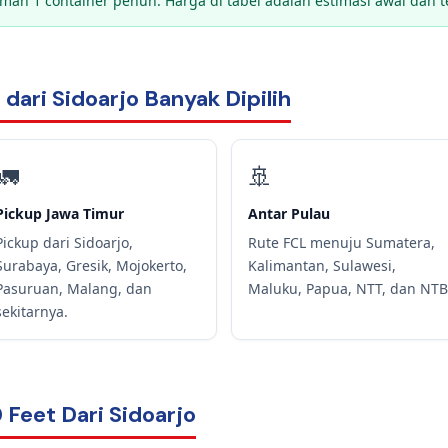
man 1 container penuh. Harga di tabel adalah estimasi awal dan te
dari Sidoarjo Banyak Dipilih
🚛
🚢
Pickup Jawa Timur
Antar Pulau
Pickup dari Sidoarjo,
Rute FCL menuju Sumatera,
Surabaya, Gresik, Mojokerto,
Kalimantan, Sulawesi,
Pasuruan, Malang, dan
Maluku, Papua, NTT, dan NTB
sekitarnya.
0 Feet Dari Sidoarjo