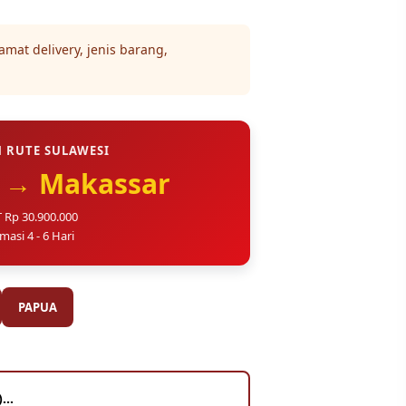
amat delivery, jenis barang,
 RUTE SULAWESI
o → Makassar
 Rp 30.900.000
masi 4 - 6 Hari
PAPUA