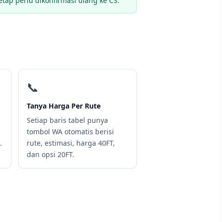
tap perlu dikonfirmasi ulang ke CS.
📞
Tanya Harga Per Rute
Setiap baris tabel punya
tombol WA otomatis berisi
.
rute, estimasi, harga 40FT,
dan opsi 20FT.