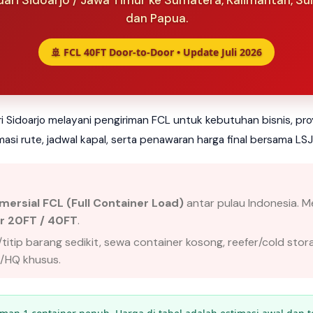
ari Sidoarjo / Jawa Timur ke Sumatera, Kalimantan, Sul
dan Papua.
🚢 FCL 40FT Door-to-Door • Update Juli 2026
ri Sidoarjo melayani pengiriman FCL untuk kebutuhan bisnis, pro
masi rute, jadwal kapal, serta penawaran harga final bersama LSJ
mersial FCL (Full Container Load)
antar pulau Indonesia. M
er 20FT / 40FT
.
titip barang sedikit, sewa container kosong, reefer/cold stor
/HQ khusus.