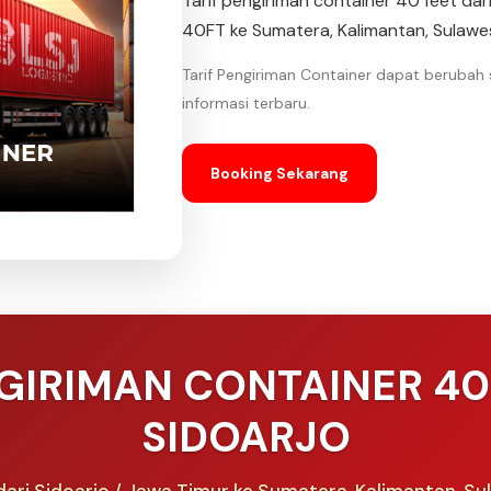
Tarif pengiriman container 40 feet dar
40FT ke Sumatera, Kalimantan, Sulawes
Tarif Pengiriman Container dapat berubah
informasi terbaru.
Booking Sekarang
GIRIMAN CONTAINER 40
SIDOARJO