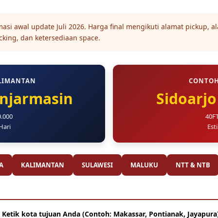
si awal update Juli 2026. Harga final mengikuti alamat pickup, al
ucking, dan ketersediaan space.
LIMANTAN
CONTOH
anjarmasin
Sidoarj
0.000
40FT
 Hari
Esti
A
KALIMANTAN
SULAWESI
MALUKU
NTT & NTB