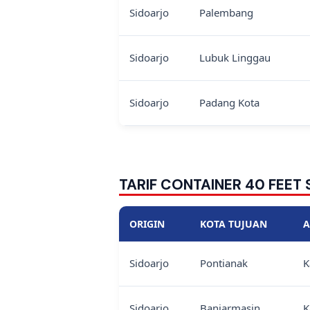
Sidoarjo
Palembang
Sidoarjo
Lubuk Linggau
Sidoarjo
Padang Kota
TARIF CONTAINER 40 FEET
ORIGIN
KOTA TUJUAN
A
Sidoarjo
Pontianak
K
Sidoarjo
Banjarmasin
K