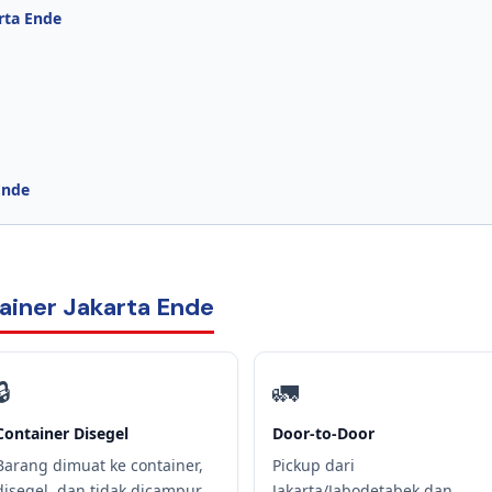
rta Ende
Ende
ainer Jakarta Ende
🔒
🚛
Container Disegel
Door-to-Door
Barang dimuat ke container,
Pickup dari
disegel, dan tidak dicampur
Jakarta/Jabodetabek dan