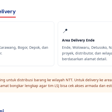
livery
📍
Area Delivery Ende
 Karawang, Bogor, Depok, dan
Ende, Wolowaru, Detusoko, 
r.
proyek, distributor, dan wilay
berdasarkan alamat detail.
ng untuk distribusi barang ke wilayah NTT. Untuk delivery ke ar
lamat bongkar lengkap agar tim LSJ bisa cek akses armada dan esti
si