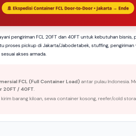
🚢 Ekspedisi Container FCL Door-to-Door • Jakarta → Ende
ayani pengiriman FCL 20FT dan 40FT untuk kebutuhan bisnis, pr
 proses pickup di Jakarta/Jabodetabek, stuffing, pengiriman vi
r sesuai akses armada.
mersial FCL (Full Container Load)
antar pulau Indonesia. M
er 20FT / 40FT
.
 kirim barang kiloan, sewa container kosong, reefer/cold stora