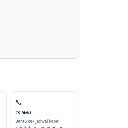
📞
CS Rizki
Bantu cek jadwal kapal,
kebutuhan container, jenis