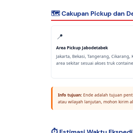
🗺️ Cakupan Pickup dan De
📍
Area Pickup Jabodetabek
Jakarta, Bekasi, Tangerang, Cikarang,
area sekitar sesuai akses truk containe
Info tujuan:
Ende adalah tujuan penti
atau wilayah lanjutan, mohon kirim a
⏱️ Estimasi Waktu Ekspedi