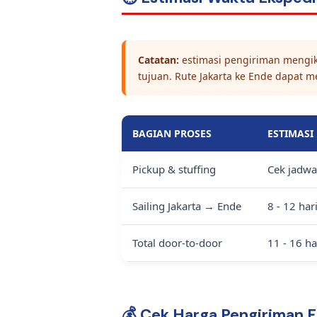
Catatan:
estimasi pengiriman mengikut
tujuan. Rute Jakarta ke Ende dapat me
BAGIAN PROSES
ESTIMASI
Pickup & stuffing
Cek jadwa
Sailing Jakarta → Ende
8 - 12 har
Total door-to-door
11 - 16 ha
💰 Cek Harga Pengiriman 