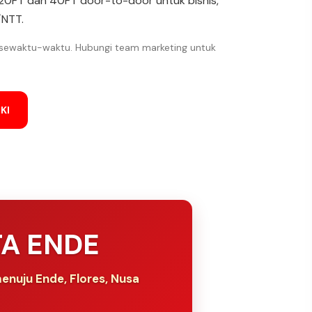
 20FT dan 40FT door-to-door untuk bisnis,
/NTT.
 sewaktu-waktu. Hubungi team marketing untuk
KI
TA ENDE
enuju Ende, Flores, Nusa