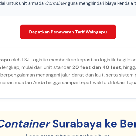
adai untuk unit armada
Container
guna menghindari biaya kendala t
Dapatkan Penawaran Tarif Waingapu
gapu
oleh LSJ Logistic memberikan kepastian logistik bagi bis
lengkap, mulai dari unit standar
20 feet dan 40 feet
, hing
 berpengalaman menangani jalur darat dan laut, serta siste
anan muatan Anda hingga sampai tepat waktu di lokasi tujua
Container
Surabaya ke Be
Layanan pengiriman aman dan efisien.