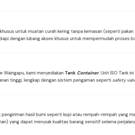
husus untuk muatan curah kering tanpa kemasan (seperti pakan te
engkapi dengan lubang akses khusus untuk mempermudah proses b
 ke Waingapu, kami menyediakan
Tank
Container
. Unit ISO Tank i
manan tinggi, lengkap dengan sistem pengaman seperti
safety val
k pengiriman hasil bumi seperti kopi atau rempah-rempah yang mem
n) yang dapat merusak kualitas barang sensitif selama perjalana