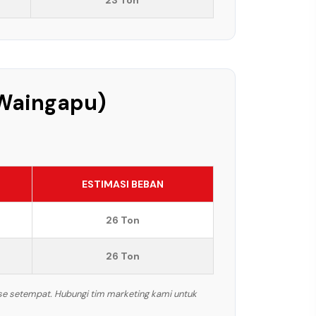
23 Ton
 Waingapu)
ESTIMASI BEBAN
26 Ton
26 Ton
ase setempat. Hubungi tim marketing kami untuk