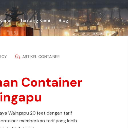
Kapal
Tentang Kami
Blog
ROY
ARTIKEL CONTAINER
iman Container
ingapu
baya Waingapu 20 feet dengan tarif
container memberikan tarif yang lebih