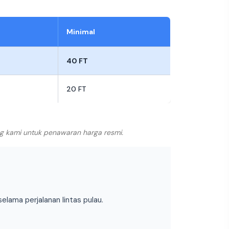
Minimal
40 FT
20 FT
ng kami untuk penawaran harga resmi.
ama perjalanan lintas pulau.