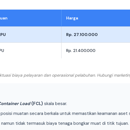
juan
Harga
APU
Rp. 27.100.000
PU
Rp. 21.400.000
luktuasi biaya pelayaran dan operasional pelabuhan. Hubungi marketi
 Container Load
(FCL)
skala besar.
osisi muatan secara berkala untuk memastikan keamanan aset sel
, namun tidak termasuk biaya tenaga bongkar muat di titik tujuan.