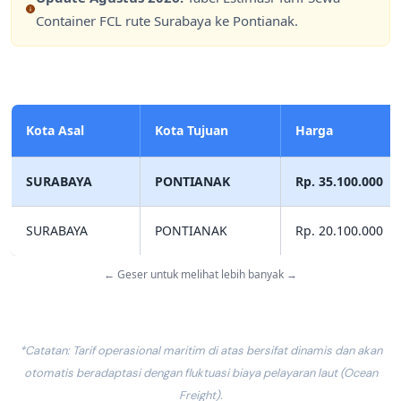
Container FCL rute Surabaya ke Pontianak.
Kota Asal
Kota Tujuan
Harga
SURABAYA
PONTIANAK
Rp. 35.100.000
SURABAYA
PONTIANAK
Rp. 20.100.000
← Geser untuk melihat lebih banyak →
*Catatan: Tarif operasional maritim di atas bersifat dinamis dan akan
otomatis beradaptasi dengan fluktuasi biaya pelayaran laut (Ocean
Freight).