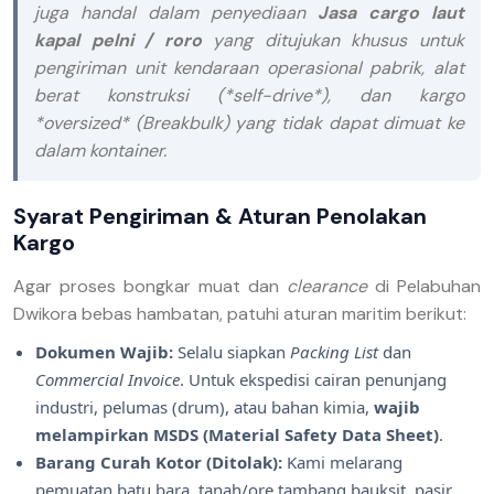
juga handal dalam penyediaan
Jasa cargo laut
kapal pelni / roro
yang ditujukan khusus untuk
pengiriman unit kendaraan operasional pabrik, alat
berat konstruksi (*self-drive*), dan kargo
*oversized* (Breakbulk) yang tidak dapat dimuat ke
dalam kontainer.
Syarat Pengiriman & Aturan Penolakan
Kargo
Agar proses bongkar muat dan
clearance
di Pelabuhan
Dwikora bebas hambatan, patuhi aturan maritim berikut:
Dokumen Wajib:
Selalu siapkan
Packing List
dan
Commercial Invoice
. Untuk ekspedisi cairan penunjang
industri, pelumas (drum), atau bahan kimia,
wajib
melampirkan MSDS (Material Safety Data Sheet)
.
Barang Curah Kotor (Ditolak):
Kami melarang
pemuatan batu bara, tanah/ore tambang bauksit, pasir,