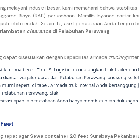
ng melayani industri besar, kami memahami bahwa stabilitas
garan Biaya (RAB) perusahaan. Memilih layanan carter kon
auh lebih rendah. Selain itu, aset perusahaan Anda
terprote
terlambatan
clearance
di Pelabuhan Perawang
.
ang dapat disesuaikan dengan kapabilitas armada
trucking
inte
stik terima beres. Tim LSJ Logistic mendatangkan truk trailer da
u diantar via jalur darat dari Pelabuhan Perawang langsung ke lo
 murni seperti di tabel. Armada truk internal Anda bertanggun
i Pelabuhan Perawang, Siak.
isasi apabila perusahaan Anda hanya membutuhkan dukungan arma
 Feet
ng tepat agar
Sewa container 20 feet Surabaya Pekanbar