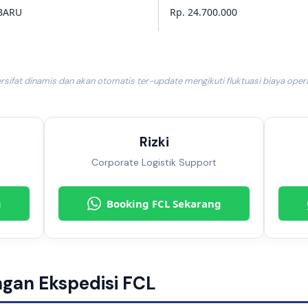
BARU
Rp. 24.700.000
ersifat dinamis dan akan otomatis ter-update mengikuti fluktuasi biaya opera
Rizki
Corporate Logistik Support
g
Booking FCL Sekarang
ngan Ekspedisi FCL