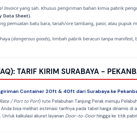
l Invoice
yang sah. Khusus pengiriman bahan kimia pabrik pengo
y Data Sheet)
.
ng pemuatan batu bara, tanah/ore tambang, pasir, atau pupuk 
haya (
dangerous goods
), limbah pabrik beracun tanpa manifest
AQ): TARIF KIRIM SURABAYA - PEKAN
engiriman Container 20ft & 40ft dari Surabaya ke Pekan
Rate / Port to Port
) rute Pelabuhan Tanjung Perak menuju Pelabu
 Anda bisa melihat estimasi tarifnya pada tabel harga dinamis di 
. Untuk kalkulasi akurat layanan
Door-to-Door
hingga ke titik pabr