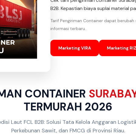
Cek tarif pengiriman container Surab
B2B. Kepastian biaya suplai material p
Tarif Pengiriman Container dapat berubah
informasi terbaru.
Marketing VIRA
Marketing RIZ
RIMAN CONTAINER
SURABA
TERMURAH 2026
disi Laut FCL B2B: Solusi Tata Kelola Anggaran Logisti
Perkebunan Sawit, dan FMCG di Provinsi Riau.