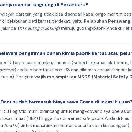
mannya sandar langsung di Pekanbaru?
wilayah daratan yang tidak bisa disandari kapal kargo maritim besa
r di pelabuhan peti kemas terdekat, yaitu
Pelabuhan Perawang,
 jalur darat (
hauling trucking
) menuju gudang/pabrik Anda di Peka
melayani pengiriman bahan kimia pabrik kertas atau pel
spedisi kargo cair penunjang industri (seperti pelumas alat berat,
eatment
) asalkan berstatus non-B3 dan dikemas sesuai standar ke
tutup). Pengirim
wajib melampirkan MSDS (Material Safety 
-Door sudah termasuk biaya sewa Crane di lokasi tujuan
r
LSJ Logistic murni dirancang untuk meng-cover biaya operasiona
ri lokasi muat (SBY) hingga tiba di alamat
site
pabrik Anda di Riau
au
forklift
) untuk menurunkan muatan beserta upah kuli bongkar 