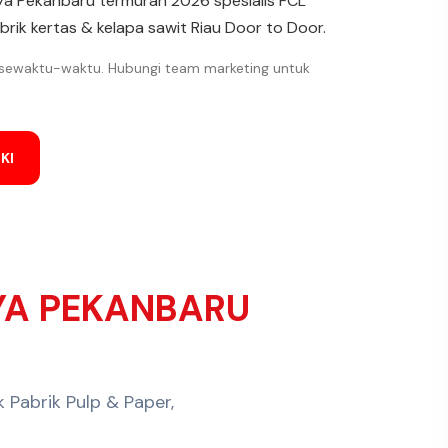
aya Pekanbaru termurah 2026 spesialis FCL
abrik kertas & kelapa sawit Riau Door to Door.
 sewaktu-waktu. Hubungi team marketing untuk
KI
YA PEKANBARU
k Pabrik Pulp & Paper,