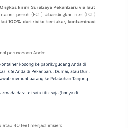
Ongkos kirim Surabaya Pekanbaru via laut
tainer penuh (FCL) dibandingkan ritel (LCL)
ksi 100% dari risiko tertukar, kontaminasi
rnal perusahaan Anda:
n kontainer kosong ke pabrik/gudang Anda di
kasi
site
Anda di Pekanbaru, Dumai, atau Duri.
g jawab memuat barang ke Pelabuhan Tanjung
da darat di satu titik saja (hanya di
u
atau 40 feet menjadi efisien: