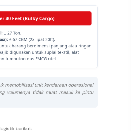
r 40 Feet (Bulky Cargo)
l:
± 27 Ton.
si):
± 67 CBM (2x lipat 20ft).
untuk barang berdimensi panjang atau ringan
jib digunakan untuk suplai tekstil, alat
, dan tumpukan dus FMCG ritel.
k memobilisasi unit kendaraan operasional
 yang volumenya tidak muat masuk ke pintu
gistik berikut: