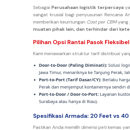
Sebagai
Perusahaan logistik terpercaya
ya
sangat krusial bagi penyusunan Rencana Ang
memberikan keuntungan
Cost per CBM
yang j
muatan pihak lain, dan terhindar dari ke
Pilihan Opsi Rantai Pasok Fleksibel
Kami menawarkan struktur tarif distribusi y
Door-to-Door (Paling Diminati):
Solusi logi
Jawa Timur, menariknya ke Tanjung Perak, lal
Port-to-Port (Tarif Dasar/CY):
Berlaku harga
Perak dan menjemput kontainernya sendiri d
Port-to-Door / Door-to-Port:
Layanan kustom
Surabaya atau hanya di Riau).
Spesifikasi Armada: 20 Feet vs 40
Pastikan Anda memilih dimensi peti kemas ya