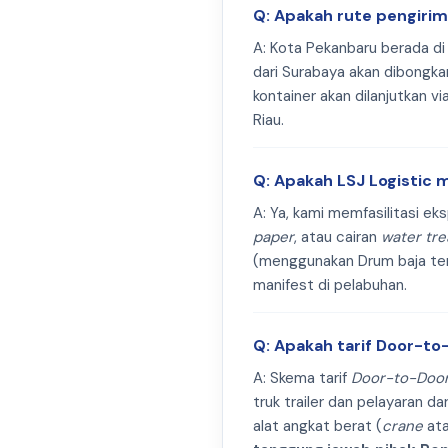
Q: Apakah rute pengiri
A: Kota Pekanbaru berada di 
dari Surabaya akan dibongka
kontainer akan dilanjutkan via
Riau.
Q: Apakah LSJ Logistic 
A: Ya, kami memfasilitasi ek
paper
, atau cairan
water tr
(menggunakan Drum baja ter
manifest di pelabuhan.
Q: Apakah tarif Door-to
A: Skema tarif
Door-to-Doo
truk trailer dan pelayaran da
alat angkat berat (
crane
at