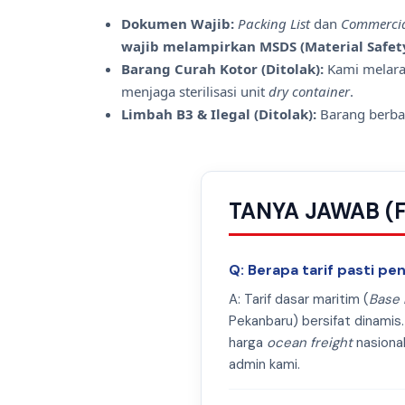
Dokumen Wajib:
Packing List
dan
Commercia
wajib melampirkan MSDS (Material Safet
Barang Curah Kotor (Ditolak):
Kami melara
menjaga sterilisasi unit
dry container
.
Limbah B3 & Ilegal (Ditolak):
Barang berba
TANYA JAWAB (F
Q: Berapa tarif pasti p
A: Tarif dasar maritim (
Base 
Pekanbaru) bersifat dinamis.
harga
ocean freight
nasional
admin kami.