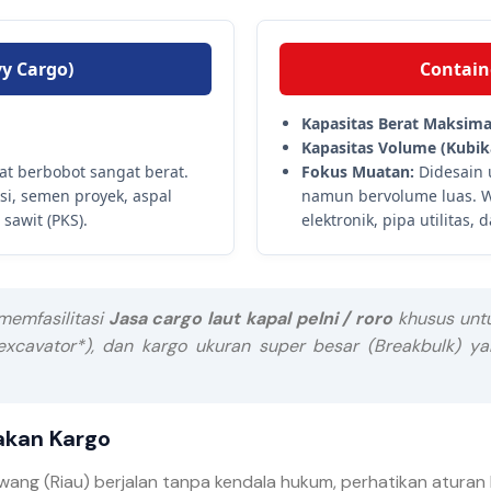
vy Cargo)
Containe
Kapasitas Berat Maksima
Kapasitas Volume (Kubika
t berbobot sangat berat.
Fokus Muatan:
Didesain 
ksi, semen proyek, aspal
namun bervolume luas. Wa
sawit (PKS).
elektronik, pipa utilitas
 memfasilitasi
Jasa cargo laut kapal pelni / roro
khusus untu
i *excavator*), dan kargo ukuran super besar (Breakbulk)
akan Kargo
ng (Riau) berjalan tanpa kendala hukum, perhatikan aturan lo