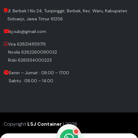
Jl. Berbek I No.24, Turipinggir, Berbek, Kec. Waru, Kabupaten
Sidoarjo, Jawa Timur 61256
lsj.sub@gmail.com
Vira 6282141159715
Novila 6282260090032
Rizki 6281334000223
Senin – Jumat : 08.00 – 17.00
Sabtu : 08.00 – 14.00
Copyright
LSJ Container
| 2026