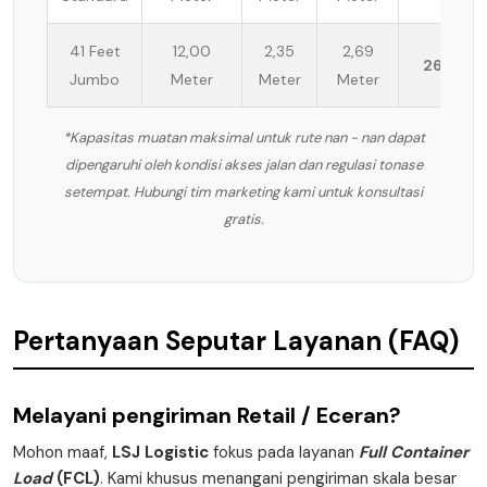
41 Feet
12,00
2,35
2,69
26 Ton
Jumbo
Meter
Meter
Meter
*Kapasitas muatan maksimal untuk rute nan - nan dapat
dipengaruhi oleh kondisi akses jalan dan regulasi tonase
setempat. Hubungi tim marketing kami untuk konsultasi
gratis.
Pertanyaan Seputar Layanan (FAQ)
Melayani pengiriman
Retail / Eceran
?
Mohon maaf,
LSJ Logistic
fokus pada layanan
Full Container
Load
(FCL)
. Kami khusus menangani pengiriman skala besar