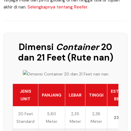
terjaga mulai dari pintu gudang di nan hingga tiba di tujuan
akhir di nan.
Selengkapnya tentang Reefer.
Dimensi
Container
20
dan 21 Feet (Rute nan)
JENIS
ESTIMASI
PANJANG
LEBAR
TINGGI
UNIT
BEBAN
20 Feet
5,80
2,35
2,38
23 Ton
Standard
Meter
Meter
Meter