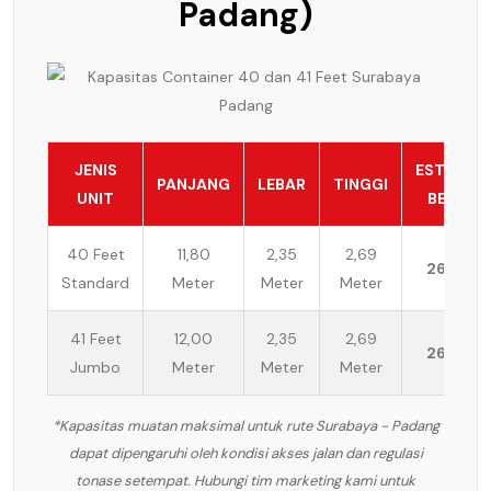
Padang)
JENIS
ESTIMASI
PANJANG
LEBAR
TINGGI
UNIT
BEBAN
40 Feet
11,80
2,35
2,69
26 Ton
Standard
Meter
Meter
Meter
41 Feet
12,00
2,35
2,69
26 Ton
Jumbo
Meter
Meter
Meter
*Kapasitas muatan maksimal untuk rute Surabaya - Padang
dapat dipengaruhi oleh kondisi akses jalan dan regulasi
tonase setempat. Hubungi tim marketing kami untuk