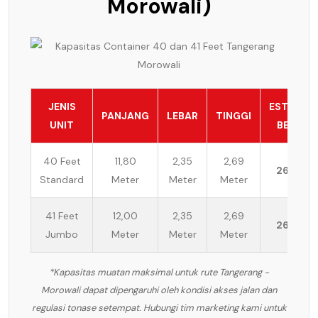
Morowali)
JENIS
ESTIMASI
PANJANG
LEBAR
TINGGI
UNIT
BEBAN
40 Feet
11,80
2,35
2,69
26 Ton
Standard
Meter
Meter
Meter
41 Feet
12,00
2,35
2,69
26 Ton
Jumbo
Meter
Meter
Meter
*Kapasitas muatan maksimal untuk rute Tangerang -
Morowali dapat dipengaruhi oleh kondisi akses jalan dan
regulasi tonase setempat. Hubungi tim marketing kami untuk