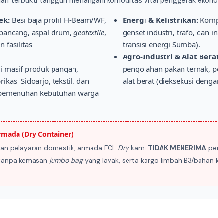
elah terbukti tangguh menangani komoditas vital penggerak ekono
ek:
Besi baja profil H-Beam/WF,
Energi & Kelistrikan:
Kompo
 pancang, aspal drum,
geotextile
,
genset industri, trafo, dan i
 fasilitas
transisi energi Sumba).
Agro-Industri & Alat Berat
si masif produk pangan,
pengolahan pakan ternak, po
asi Sidoarjo, tekstil, dan
alat berat (dieksekusi deng
 pemenuhan kebutuhan warga
mada (Dry Container)
an pelayaran domestik, armada FCL
Dry
kami
TIDAK MENERIMA
pen
h tanpa kemasan
jumbo bag
yang layak, serta kargo limbah B3/bahan k