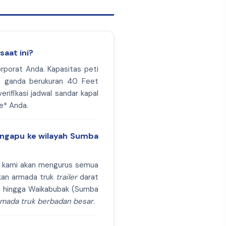
saat ini?
rporat Anda. Kapasitas peti
e ganda berukuran 40 Feet
rifikasi jadwal sandar kapal
te* Anda.
aingapu ke wilayah Sumba
at kami akan mengurus semua
kan armada truk
trailer
darat
h, hingga Waikabubak (Sumba
rmada truk berbadan besar
.