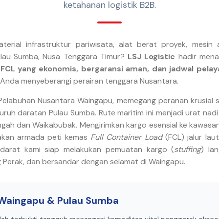
ketahanan logistik B2B.
rial infrastruktur pariwisata, alat berat proyek, mesin agr
Pulau Sumba, Nusa Tenggara Timur?
LSJ Logistic
hadir men
CL yang ekonomis, bergaransi aman, dan jadwal pelaya
s Anda menyeberangi perairan tenggara Nusantara.
eh Pelabuhan Nusantara Waingapu, memegang peranan krusial 
ruh daratan Pulau Sumba. Rute maritim ini menjadi urat nad
gah dan Waikabubak. Mengirimkan kargo esensial ke kawasan i
nakan armada peti kemas
Full Container Load
(FCL) jalur laut
 darat kami siap melakukan pemuatan kargo (
stuffing
) la
 Perak, dan bersandar dengan selamat di Waingapu.
e Waingapu & Pulau Sumba