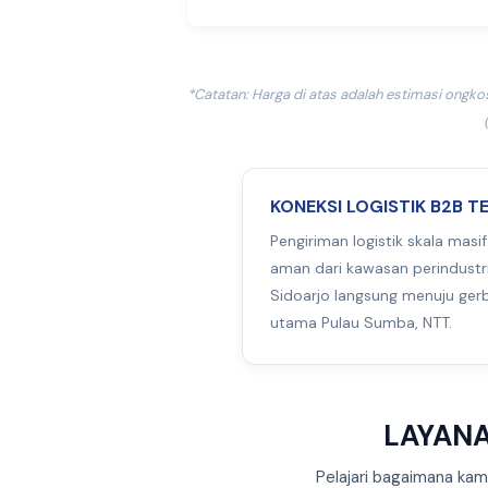
*Catatan: Harga di atas adalah estimasi ongko
KONEKSI LOGISTIK B2B T
Pengiriman logistik skala masi
aman dari kawasan perindustr
Sidoarjo langsung menuju ger
utama Pulau Sumba, NTT.
LAYANA
Pelajari bagaimana kam