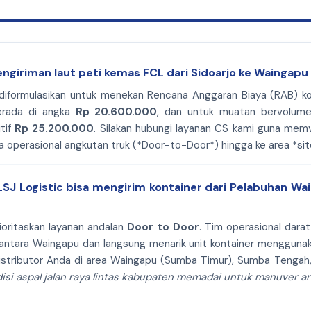
pengiriman laut peti kemas FCL dari Sidoarjo ke Waingapu 
mi diformulasikan untuk menekan Rencana Anggaran Biaya (RAB) ko
erada di angka
Rp 20.600.000
, dan untuk muatan bervolum
tif
Rp 25.200.000
. Silakan hubungi layanan CS kami guna memve
ya operasional angkutan truk (*Door-to-Door*) hingga ke area *si
SJ Logistic bisa mengirim kontainer dari Pelabuhan W
ioritaskan layanan andalan
Door to Door
. Tim operasional dar
antara Waingapu dan langsung menarik unit kontainer mengguna
distributor Anda di area Waingapu (Sumba Timur), Sumba Tenga
isi aspal jalan raya lintas kabupaten memadai untuk manuver a