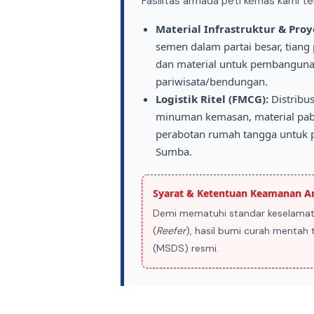
Fasilitas armada peti kemas kami t
Material Infrastruktur & Proy
semen dalam partai besar, tiang
dan material untuk pembangunan
pariwisata/bendungan.
Logistik Ritel (FMCG):
Distribu
minuman kemasan, material pabrik
perabotan rumah tangga untuk
Sumba.
Syarat & Ketentuan Keamanan Ar
Demi mematuhi standar keselamat
(
Reefer
), hasil bumi curah menta
(MSDS) resmi.