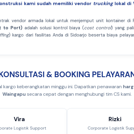
konstruksi kami sudah memiliki vendor
trucking
lokal di
trak vendor armada lokal untuk menjemput unit kontainer di
t to Port)
adalah solusi kontrol biaya (
cost control
) yang pal
ffing
) kargo dari fasilitas Anda di Sidoarjo beserta biaya pelaya
KONSULTASI & BOOKING PELAYARA
al kargo keberangkatan minggu ini. Dapatkan penawaran
harg
Waingapu
secara cepat dengan menghubungi tim CS kami.
Vira
Rizki
porate Logistik Support
Corporate Logistik Sup