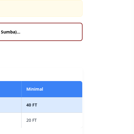
Minimal
40 FT
20 FT