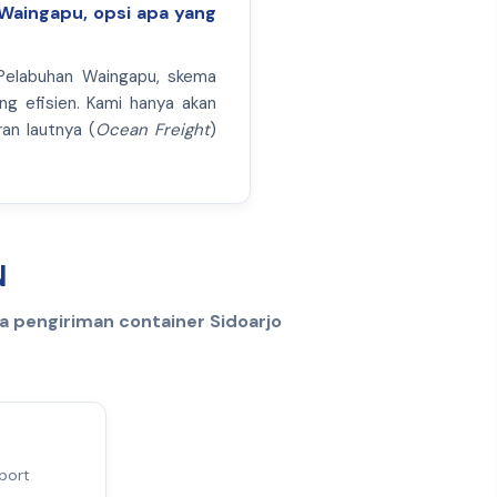
 Waingapu, opsi apa yang
 Pelabuhan Waingapu, skema
ing efisien. Kami hanya akan
ran lautnya (
Ocean Freight
)
N
a pengiriman container Sidoarjo
port