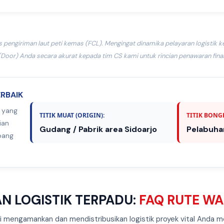
s pengiriman laut peti kemas (FCL). Mengingat dinamika pelayaran logistik 
(Door) Anda secara akurat kepada tim CS kami untuk rincian penawaran final
ERBAIK
f yang
TITIK MUAT (ORIGIN):
TITIK BONGK
ian
Gudang / Pabrik area Sidoarjo
Pelabuha
bang
N LOGISTIK TERPADU:
FAQ RUTE W
i mengamankan dan mendistribusikan logistik proyek vital Anda m