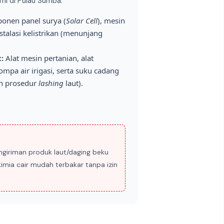
mi di Pulau Sumba:
nen panel surya (
Solar Cell
), mesin
nstalasi kelistrikan (menunjang
:
Alat mesin pertanian, alat
mpa air irigasi, serta suku cadang
an prosedur
lashing
laut).
giriman produk laut/daging beku
imia cair mudah terbakar tanpa izin