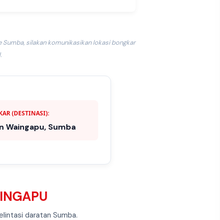
ke Sumba, silakan komunikasikan lokasi bongkar
.
AR (DESTINASI):
n Waingapu, Sumba
AINGAPU
elintasi daratan Sumba.