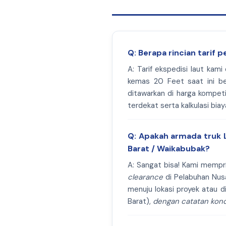
Q: Berapa rincian tarif 
A: Tarif ekspedisi laut ka
kemas 20 Feet saat ini b
ditawarkan di harga kompeti
terdekat serta kalkulasi bia
Q: Apakah armada truk L
Barat / Waikabubak?
A: Sangat bisa! Kami mempr
clearance
di Pelabuhan Nus
menuju lokasi proyek atau 
Barat),
dengan catatan kond