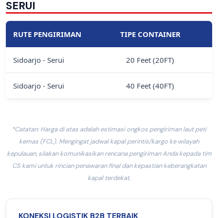
SERUI
RUTE PENGIRIMAN
TIPE CONTAINER
Sidoarjo - Serui
20 Feet (20FT)
Sidoarjo - Serui
40 Feet (40FT)
*Catatan: Harga di atas adalah estimasi ongkos pengiriman laut peti
kemas (FCL). Mengingat jadwal kapal perintis/kargo ke wilayah
kepulauan, silakan komunikasikan rencana pengiriman Anda kepada tim
CS kami untuk rincian penawaran final dan kepastian keberangkatan
kapal terdekat.
KONEKSI LOGISTIK B2B TERBAIK