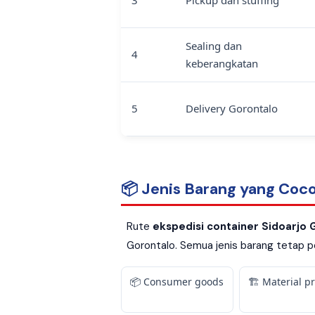
3
Pickup dan stuffing
Sealing dan
4
keberangkatan
5
Delivery Gorontalo
📦 Jenis Barang yang Coco
Rute
ekspedisi container Sidoarjo 
Gorontalo. Semua jenis barang tetap pe
📦 Consumer goods
🏗️ Material p