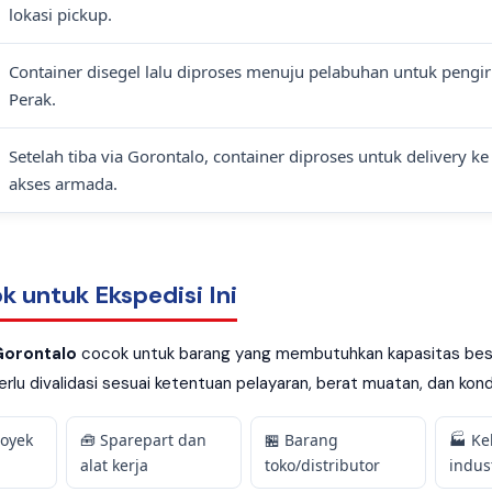
lokasi pickup.
Container disegel lalu diproses menuju pelabuhan untuk pengi
Perak.
Setelah tiba via Gorontalo, container diproses untuk delivery k
akses armada.
k untuk Ekspedisi Ini
Gorontalo
cocok untuk barang yang membutuhkan kapasitas besar
rlu divalidasi sesuai ketentuan pelayaran, berat muatan, dan kondi
royek
🧰 Sparepart dan
🏪 Barang
🏭 K
alat kerja
toko/distributor
indus