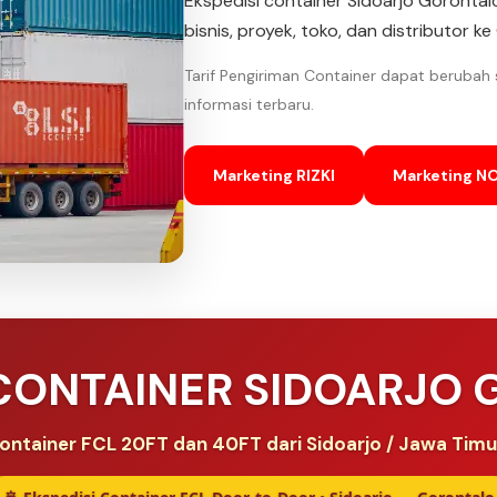
Ekspedisi container Sidoarjo Goront
bisnis, proyek, toko, dan distributor k
Tarif Pengiriman Container dapat berubah
informasi terbaru.
Marketing RIZKI
Marketing N
 CONTAINER SIDOARJO
ontainer FCL 20FT dan 40FT dari Sidoarjo / Jawa Tim