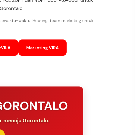
alo FCL 20FT dan 40FT door-to-door untuk
e Gorontalo.
 sewaktu-waktu. Hubungi team marketing untuk
OVILA
Marketing VIRA
 GORONTALO
ur menuju Gorontalo.