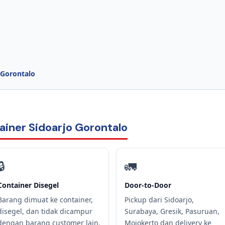
 Gorontalo
ainer Sidoarjo Gorontalo
🔒
🚛
Container Disegel
Door-to-Door
Barang dimuat ke container,
Pickup dari Sidoarjo,
disegel, dan tidak dicampur
Surabaya, Gresik, Pasuruan,
dengan barang customer lain.
Mojokerto dan delivery ke