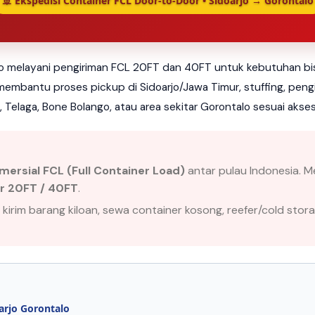
🚢 Ekspedisi Container FCL Door-to-Door • Sidoarjo → Gorontalo
lo melayani pengiriman FCL 20FT dan 40FT untuk kebutuhan bisni
embantu proses pickup di Sidoarjo/Jawa Timur, stuffing, pengir
, Telaga, Bone Bolango, atau area sekitar Gorontalo sesuai akse
mersial FCL (Full Container Load)
antar pulau Indonesia. M
er 20FT / 40FT
.
 kirim barang kiloan, sewa container kosong, reefer/cold stora
arjo Gorontalo