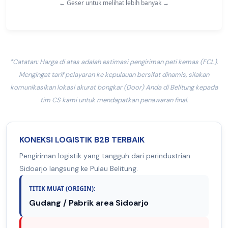
← Geser untuk melihat lebih banyak →
*Catatan: Harga di atas adalah estimasi pengiriman peti kemas (FCL).
Mengingat tarif pelayaran ke kepulauan bersifat dinamis, silakan
komunikasikan lokasi akurat bongkar (Door) Anda di Belitung kepada
tim CS kami untuk mendapatkan penawaran final.
KONEKSI LOGISTIK B2B TERBAIK
Pengiriman logistik yang tangguh dari perindustrian
Sidoarjo langsung ke Pulau Belitung.
TITIK MUAT (ORIGIN):
Gudang / Pabrik area Sidoarjo