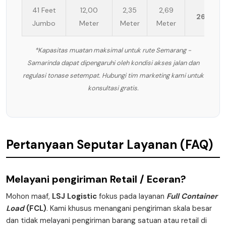
41 Feet
12,00
2,35
2,69
26 Ton
Jumbo
Meter
Meter
Meter
*Kapasitas muatan maksimal untuk rute Semarang -
Samarinda dapat dipengaruhi oleh kondisi akses jalan dan
regulasi tonase setempat. Hubungi tim marketing kami untuk
konsultasi gratis.
Pertanyaan Seputar Layanan (FAQ)
Melayani pengiriman
Retail / Eceran
?
Mohon maaf,
LSJ Logistic
fokus pada layanan
Full Container
Load
(FCL)
. Kami khusus menangani pengiriman skala besar
dan tidak melayani pengiriman barang satuan atau retail di