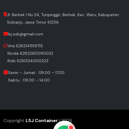
Jl. Berbek I No.24, Turipinggir, Berbek, Kec. Waru, Kabupaten
Sidoarjo, Jawa Timur 61256
lsj.sub@gmail.com
Vira 6282141159715
Novila 6282260090032
Rizki 6281334000223
Senin – Jumat : 08.00 – 17.00
Sabtu : 08.00 – 14.00
Copyright
LSJ Container
| 2026