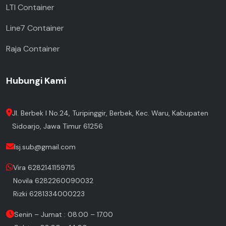
LTI Container
Line7 Container
Raja Container
Hubungi Kami
Jl. Berbek I No.24, Turipinggir, Berbek, Kec. Waru, Kabupaten
Sidoarjo, Jawa Timur 61256
lsj.sub@gmail.com
Vira 6282141159715
Novila 6282260090032
Rizki 6281334000223
Senin – Jumat : 08.00 – 17.00