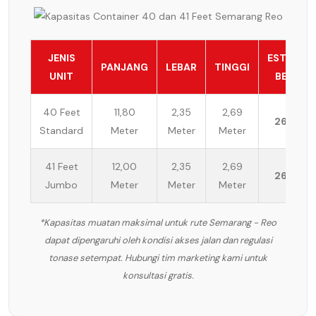
JENIS
ESTIMASI
PANJANG
LEBAR
TINGGI
UNIT
BEBAN
40 Feet
11,80
2,35
2,69
26 Ton
Standard
Meter
Meter
Meter
41 Feet
12,00
2,35
2,69
26 Ton
Jumbo
Meter
Meter
Meter
*Kapasitas muatan maksimal untuk rute Semarang - Reo
dapat dipengaruhi oleh kondisi akses jalan dan regulasi
tonase setempat. Hubungi tim marketing kami untuk
konsultasi gratis.