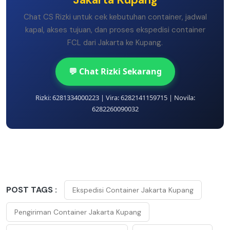
Chat CS Rizki untuk cek kebutuhan container, jadwal
kapal, akses tujuan, dan proses ekspedisi container
FCL dari Jakarta ke Kupang.
💬 Chat Rizki Sekarang
Rizki: 6281334000223 | Vira: 6282141159715 | Novila:
6282260090032
POST TAGS :
Ekspedisi Container Jakarta Kupang
Pengiriman Container Jakarta Kupang