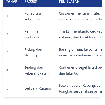
TAHAP
PROSES
PENJELASAN
Konsultasi
Customer mengirim rute, jen
1
kebutuhan
container, dan alamat pickup
Pemilihan
Tim LSJ membantu cek kebut
2
container
volume, dan karakter muata
Pickup dan
Barang dimuat ke container 
3
stuffing
akses truk container di lokas
Sealing dan
Container disegel lalu dipr
4
keberangkatan
dari Jakarta.
Setelah tiba di Kupang, cont
5
Delivery Kupang
bongkar sesuai akses armad