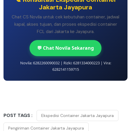
Jakarta Jayapura
Chat CS Novila untuk cek kebutuhan container, jadwal
kapal, akses tujuan, dan proses ekspedisi container
FCL dari Jakarta ke Jayapura.
💬 Chat Novila Sekarang
Novila: 6282260090032 | Rizki: 6281334000223 | Vira:
6282141159715
POST TAGS :
Ekspedisi Container Jakarta Jayapura
Pengiriman Container Jakarta Jayapura