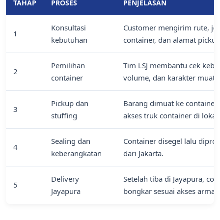
TAHAP
PROSES
PENJELASAN
Konsultasi
Customer mengirim rute, jen
1
kebutuhan
container, dan alamat pickup
Pemilihan
Tim LSJ membantu cek kebut
2
container
volume, dan karakter muata
Pickup dan
Barang dimuat ke container 
3
stuffing
akses truk container di lokas
Sealing dan
Container disegel lalu dipr
4
keberangkatan
dari Jakarta.
Delivery
Setelah tiba di Jayapura, co
5
Jayapura
bongkar sesuai akses armad