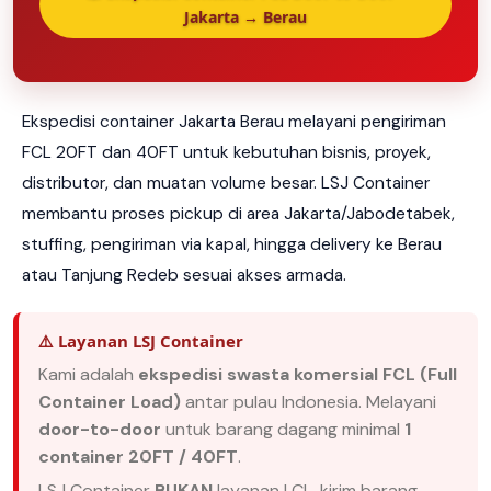
Jakarta → Berau
Ekspedisi container Jakarta Berau melayani pengiriman
FCL 20FT dan 40FT untuk kebutuhan bisnis, proyek,
distributor, dan muatan volume besar. LSJ Container
membantu proses pickup di area Jakarta/Jabodetabek,
stuffing, pengiriman via kapal, hingga delivery ke Berau
atau Tanjung Redeb sesuai akses armada.
⚠️ Layanan LSJ Container
Kami adalah
ekspedisi swasta komersial FCL (Full
Container Load)
antar pulau Indonesia. Melayani
door-to-door
untuk barang dagang minimal
1
container 20FT / 40FT
.
LSJ Container
BUKAN
layanan LCL, kirim barang