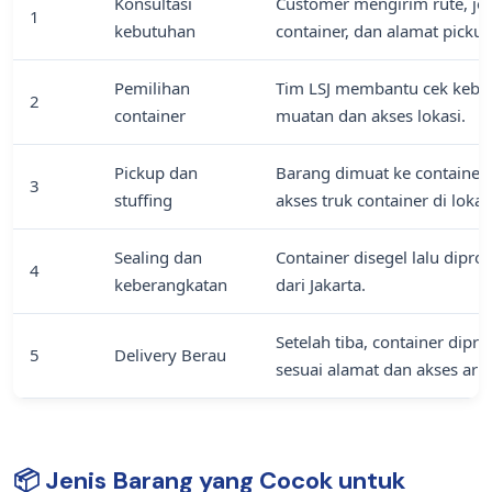
Konsultasi
Customer mengirim rute, jen
1
kebutuhan
container, dan alamat pickup
Pemilihan
Tim LSJ membantu cek kebut
2
container
muatan dan akses lokasi.
Pickup dan
Barang dimuat ke container 
3
stuffing
akses truk container di lokas
Sealing dan
Container disegel lalu dipr
4
keberangkatan
dari Jakarta.
Setelah tiba, container dipr
5
Delivery Berau
sesuai alamat dan akses ar
📦 Jenis Barang yang Cocok untuk