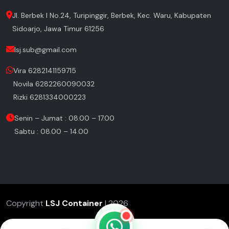
Jl. Berbek I No.24, Turipinggir, Berbek, Kec. Waru, Kabupaten
Sidoarjo, Jawa Timur 61256
lsj.sub@gmail.com
Vira 6282141159715
Novila 6282260090032
Rizki 6281334000223
Senin – Jumat : 08.00 – 17.00
Sabtu : 08.00 – 14.00
Copyright
LSJ Container
| 2026