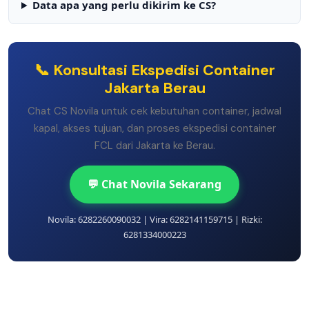
Data apa yang perlu dikirim ke CS?
📞 Konsultasi Ekspedisi Container
Jakarta Berau
Chat CS Novila untuk cek kebutuhan container, jadwal
kapal, akses tujuan, dan proses ekspedisi container
FCL dari Jakarta ke Berau.
💬 Chat Novila Sekarang
Novila: 6282260090032 | Vira: 6282141159715 | Rizki:
6281334000223