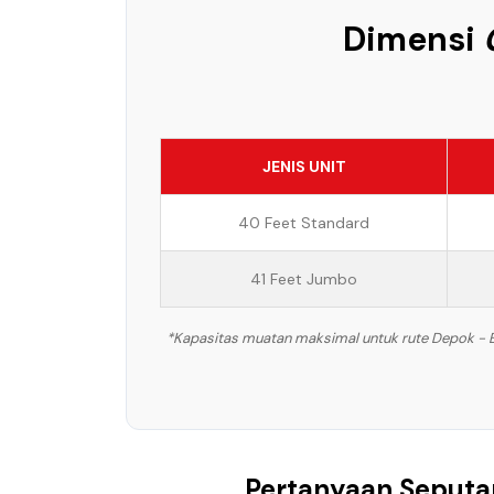
Dimensi
JENIS UNIT
40 Feet Standard
41 Feet Jumbo
*Kapasitas muatan maksimal untuk rute Depok - Be
Pertanyaan Seputa