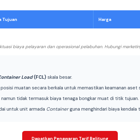
a Tujuan
Harga
luktuasi biaya pelayaran dan operasional pelabuhan. Hubungi marketi
 Container Load
(FCL)
skala besar.
osisi muatan secara berkala untuk memastikan keamanan aset sel
, namun tidak termasuk biaya tenaga bongkar muat di titik tujuan.
adai untuk unit armada
Container
guna menghindari biaya kendala t
Dapatkan Penawaran Tarif Belitung