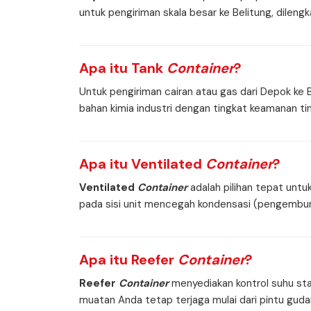
untuk pengiriman skala besar ke Belitung, dil
Apa itu
Tank
Container
?
Untuk pengiriman cairan atau gas dari Depok ke
bahan kimia industri dengan tingkat keamanan t
Apa itu
Ventilated
Container
?
Ventilated
Container
adalah pilihan tepat untu
pada sisi unit mencegah kondensasi (pengembuna
Apa itu
Reefer
Container
?
Reefer
Container
menyediakan kontrol suhu sta
muatan Anda tetap terjaga mulai dari pintu gudang