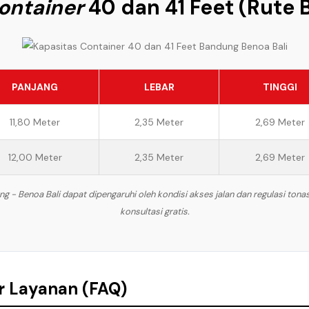
ontainer
40 dan 41 Feet (Rute 
PANJANG
LEBAR
TINGGI
11,80 Meter
2,35 Meter
2,69 Meter
12,00 Meter
2,35 Meter
2,69 Meter
 - Benoa Bali dapat dipengaruhi oleh kondisi akses jalan dan regulasi ton
konsultasi gratis.
r Layanan (FAQ)