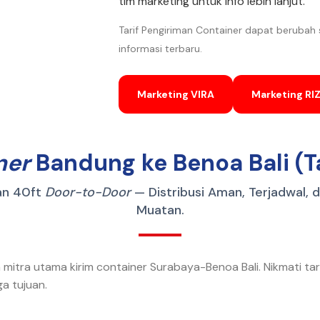
tim marketing untuk info lebih lanjut.
Tarif Pengiriman Container dapat berubah
informasi terbaru.
Marketing VIRA
Marketing RIZ
ner
Bandung ke Benoa Bali (Ta
an 40ft
Door-to-Door
— Distribusi Aman, Terjadwal, 
Muatan.
 mitra utama kirim container Surabaya-Benoa Bali. Nikmati ta
a tujuan.