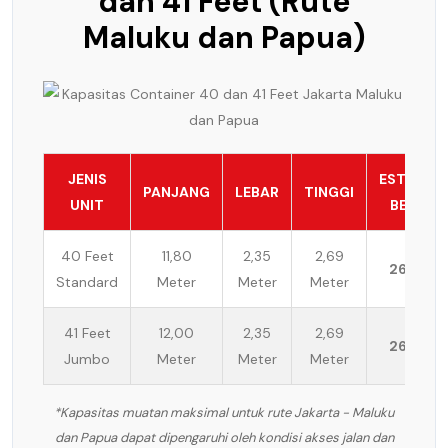
dan 41 Feet (Rute
Maluku dan Papua)
JENIS
ESTIMASI
PANJANG
LEBAR
TINGGI
UNIT
BEBAN
40 Feet
11,80
2,35
2,69
26 Ton
Standard
Meter
Meter
Meter
41 Feet
12,00
2,35
2,69
26 Ton
Jumbo
Meter
Meter
Meter
*Kapasitas muatan maksimal untuk rute Jakarta - Maluku
dan Papua dapat dipengaruhi oleh kondisi akses jalan dan