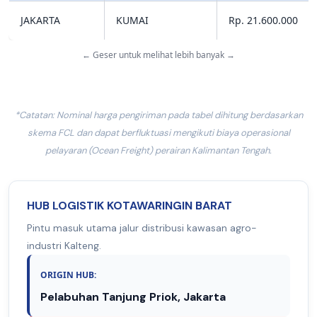
JAKARTA
KUMAI
Rp. 21.600.000
← Geser untuk melihat lebih banyak →
*Catatan: Nominal harga pengiriman pada tabel dihitung berdasarkan
skema FCL dan dapat berfluktuasi mengikuti biaya operasional
pelayaran (Ocean Freight) perairan Kalimantan Tengah.
HUB LOGISTIK KOTAWARINGIN BARAT
Pintu masuk utama jalur distribusi kawasan agro-
industri Kalteng.
ORIGIN HUB:
Pelabuhan Tanjung Priok, Jakarta