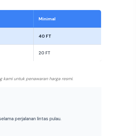
Minimal
40 FT
20 FT
ng kami untuk penawaran harga resmi.
ama perjalanan lintas pulau.