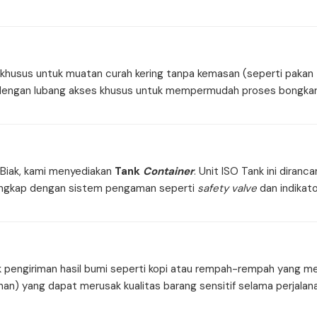
husus untuk muatan curah kering tanpa kemasan (seperti pakan te
api dengan lubang akses khusus untuk mempermudah proses bongka
e Biak, kami menyediakan
Tank
Container
. Unit ISO Tank ini diran
 lengkap dengan sistem pengaman seperti
safety valve
dan indikat
k pengiriman hasil bumi seperti kopi atau rempah-rempah yang mem
n) yang dapat merusak kualitas barang sensitif selama perjalana