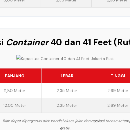
6,00 Meter
2,35 Meter
2,38 Meter
si
Container
40 dan 41 Feet (Ru
PANJANG
LEBAR
TINGGI
11,80 Meter
2,35 Meter
2,69 Meter
12,00 Meter
2,35 Meter
2,69 Meter
 Biak dapat dipengaruhi oleh kondisi akses jalan dan regulasi tonase setem
gratis.