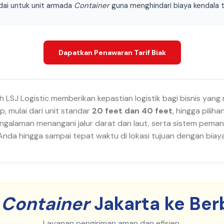
adai untuk unit armada
Container
guna menghindari biaya kendala t
Dapatkan Penawaran Tarif Biak
h LSJ Logistic memberikan kepastian logistik bagi bisnis yang
, mulai dari unit standar
20 feet dan 40 feet
, hingga pili
galaman menangani jalur darat dan laut, serta sistem peman
a hingga sampai tepat waktu di lokasi tujuan dengan biaya 
i
Container
Jakarta ke Ber
Layanan pengiriman aman dan efisien.