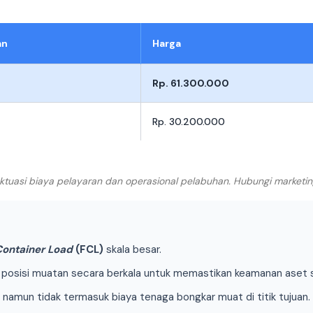
an
Harga
Rp. 61.300.000
Rp. 30.200.000
luktuasi biaya pelayaran dan operasional pelabuhan. Hubungi marketi
 Container Load
(FCL)
skala besar.
osisi muatan secara berkala untuk memastikan keamanan aset sel
, namun tidak termasuk biaya tenaga bongkar muat di titik tujuan.