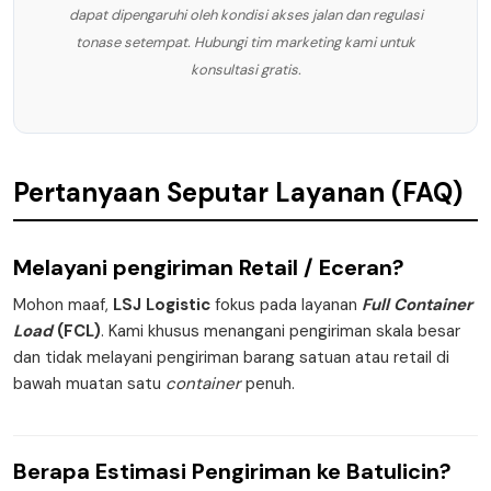
dapat dipengaruhi oleh kondisi akses jalan dan regulasi
tonase setempat. Hubungi tim marketing kami untuk
konsultasi gratis.
Pertanyaan Seputar Layanan (FAQ)
Melayani pengiriman
Retail / Eceran
?
Mohon maaf,
LSJ Logistic
fokus pada layanan
Full Container
Load
(FCL)
. Kami khusus menangani pengiriman skala besar
dan tidak melayani pengiriman barang satuan atau retail di
bawah muatan satu
container
penuh.
Berapa
Estimasi Pengiriman
ke Batulicin?