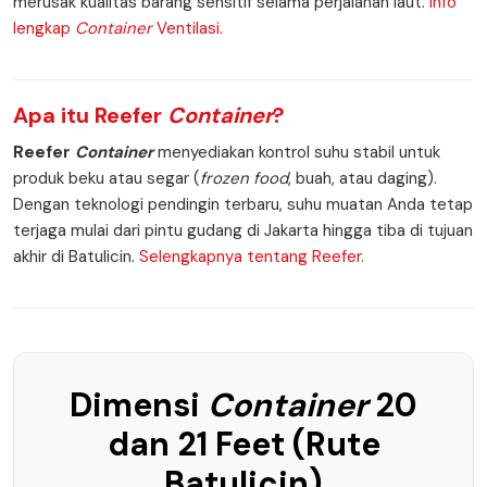
merusak kualitas barang sensitif selama perjalanan laut.
Info
lengkap
Container
Ventilasi.
Apa itu
Reefer
Container
?
Reefer
Container
menyediakan kontrol suhu stabil untuk
produk beku atau segar (
frozen food
, buah, atau daging).
Dengan teknologi pendingin terbaru, suhu muatan Anda tetap
terjaga mulai dari pintu gudang di Jakarta hingga tiba di tujuan
akhir di Batulicin.
Selengkapnya tentang Reefer.
Dimensi
Container
20
dan 21 Feet (Rute
Batulicin)